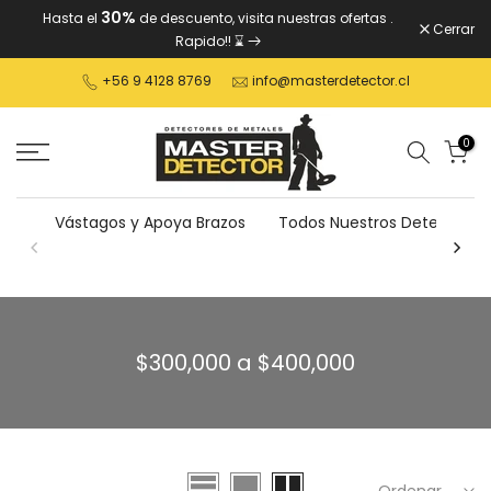
30%
Hasta el
de descuento, visita nuestras ofertas
.
Ver
Cerrar
Rapido!! ⌛
contenido
+56 9 4128 8769
info@masterdetector.cl
0
Vástagos y Apoya Brazos
Todos Nuestros Detectores
$300,000 a $400,000
Ordenar