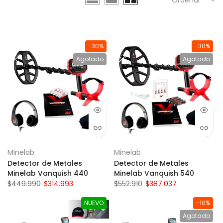
-30%
-30%
Agotado
Agotado
Minelab
Minelab
Detector de Metales
Detector de Metales
Minelab Vanquish 440
Minelab Vanquish 540
$449.990
$314.993
$552.910
$387.037
NUEVO
-10%
Agotado