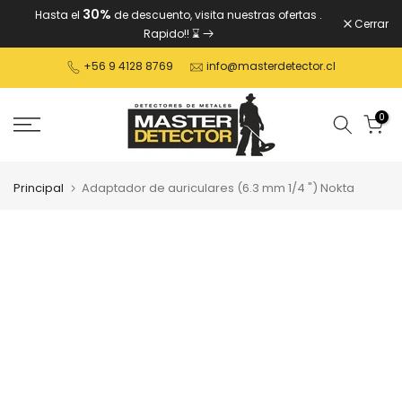
30%
Hasta el
de descuento, visita nuestras ofertas
.
Ver
Cerrar
Rapido!! ⌛
contenido
+56 9 4128 8769
info@masterdetector.cl
0
Principal
Adaptador de auriculares (6.3 mm 1/4 ") Nokta