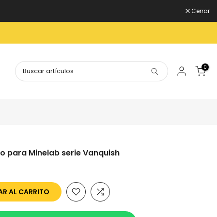
Cerrar
0
vo para Minelab serie Vanquish
R AL CARRITO