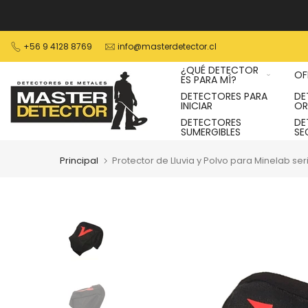
Ver
contenido
+56 9 4128 8769
info@masterdetector.cl
¿QUÉ DETECTOR
OF
ES PARA MÍ?
DETECTORES PARA
DE
INICIAR
O
DETECTORES
DE
SUMERGIBLES
SE
Principal
Protector de Lluvia y Polvo para Minelab se