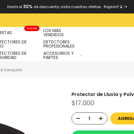
30%
Hasta el
de descuento, visita nuestras ofertas
. Rapido!! ⌛
NUEVAS
LOS MÁS
ERTAS
VENDIDOS
TECTORES DE
DETECTORES
RO
PROFESIONALES
TECTORES DE
ACCESORIOS Y
GURIDAD
PARTES
rie Vanquish
Protector de Lluvia y Pol
$17.000
AGREGA