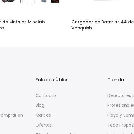
r de Metales Minelab
Cargador de Baterias AA de
re
Vanquish
90
$28.000
Enlaces Útiles
Tienda
e
Contacto
Detectores p
Blog
Profesionale
 comprar en
Marcas
Playa y Sume
Ofertas
Todo Propós