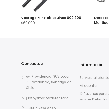
 Pro
Vástago Minelab Equinox 600 800
Detecto
Mantico
$69.000
$2.189.9
Contactos
Información
Av. Providencia 1308 Local
Servicio al client
7, Providencia, Santiago de
Mi cuenta
Chile
10 Razones para
info@masterdetector.cl
Master Detector
+56 9 4128 8769