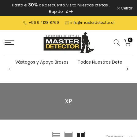
30%
Hasta el
de descuento, visita nuestras ofertas
.
Ver
Cerrar
Rapido!! ⌛
contenido
+56 9 4128 8769
info@masterdetector.cl
0
Vástagos y Apoya Brazos
Todos Nuestros Detectores
XP
Ordenar