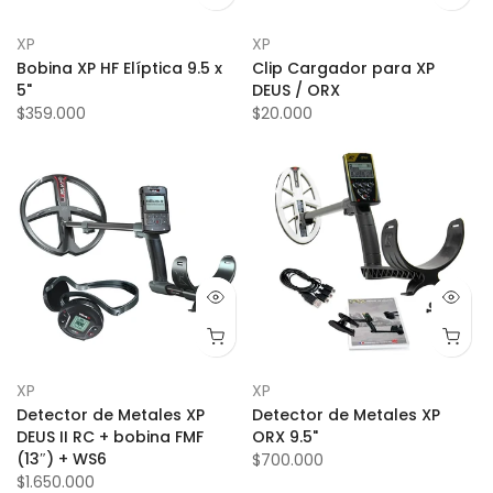
XP
XP
Bobina XP HF Elíptica 9.5 x
Clip Cargador para XP
5"
DEUS / ORX
$359.000
$20.000
XP
XP
Detector de Metales XP
Detector de Metales XP
DEUS II RC + bobina FMF
ORX 9.5"
(13″) + WS6
$700.000
$1.650.000